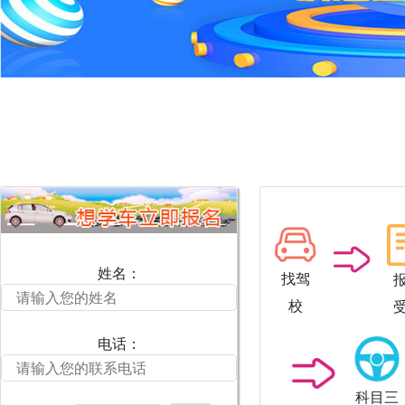
姓名：
找驾
校
电话：
科目三