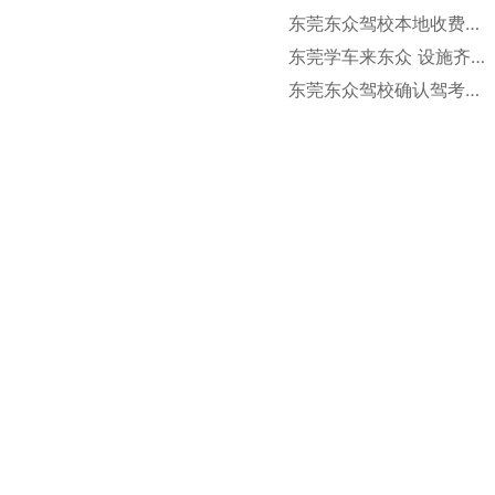
东莞东众驾校本地收费包
东莞学车来东众 设施齐
接送
东莞东众驾校确认驾考费
全包接送
用和有效期