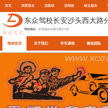
首页
我要报名
选教练
选驾校
就业服务
东众驾校长安沙头西大路
驾校地址：
长安镇沙头西大路123号
驾校首页
关于我们
学车课程
教练团队