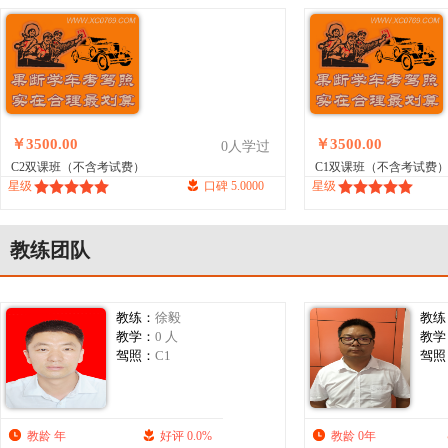
￥3500.00
￥3500.00
0人学过
C2双课班（不含考试费）
C1双课班（不含考试费
星级
口碑 5.0000
星级
教练团队
教练：
徐毅
教练
教学：
0 人
教学
驾照：
C1
驾照
教龄 年
好评 0.0%
教龄 0年