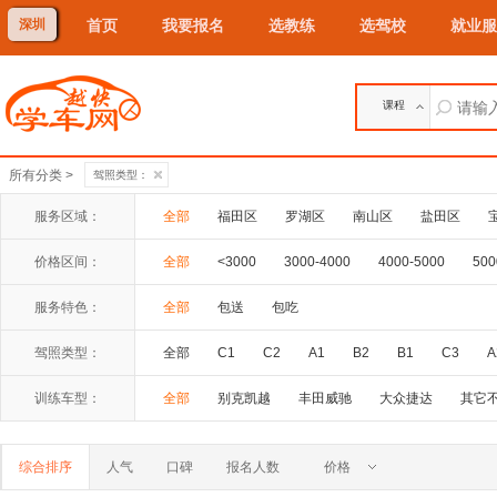
深圳
首页
我要报名
选教练
选驾校
就业服
课程
所有分类 >
驾照类型：
服务区域：
全部
福田区
罗湖区
南山区
盐田区
价格区间：
全部
<3000
3000-4000
4000-5000
500
服务特色：
全部
包送
包吃
驾照类型：
全部
C1
C2
A1
B2
B1
C3
A
训练车型：
全部
别克凯越
丰田威驰
大众捷达
其它
综合排序
人气
口碑
报名人数
价格