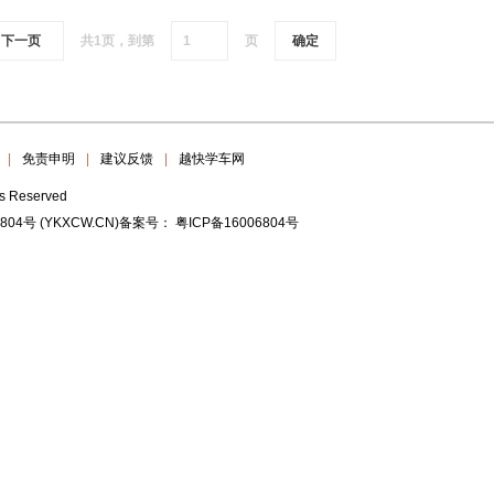
下一页
共1页，到第
页
确定
|
免责申明
|
建议反馈
|
越快学车网
ts Reserved
6804号
(YKXCW.CN)备案号：
粤ICP备16006804号