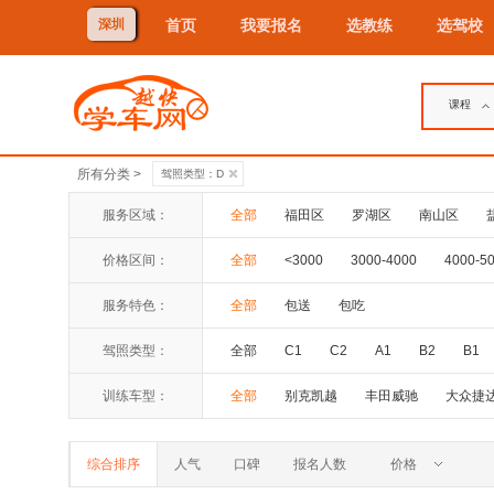
深圳
首页
我要报名
选教练
选驾校
课程
所有分类 >
驾照类型：D
服务区域：
全部
福田区
罗湖区
南山区
价格区间：
全部
<3000
3000-4000
4000-5
服务特色：
全部
包送
包吃
驾照类型：
全部
C1
C2
A1
B2
B1
训练车型：
全部
别克凯越
丰田威驰
大众捷
综合排序
人气
口碑
报名人数
价格