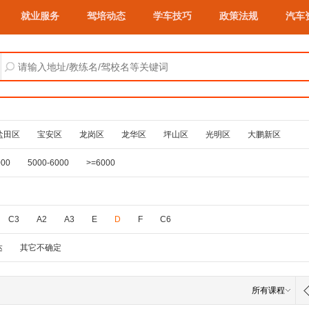
就业服务
驾培动态
学车技巧
政策法规
汽车
盐田区
宝安区
龙岗区
龙华区
坪山区
光明区
大鹏新区
000
5000-6000
>=6000
C3
A2
A3
E
D
F
C6
达
其它不确定
所有课程