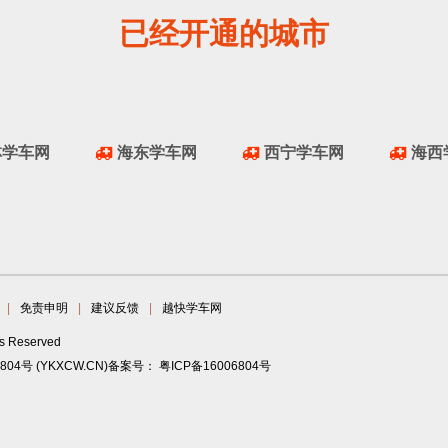
已经开通的城市
林学车网
海东学车网
西宁学车网
海西
|
免责申明
|
建议反馈
|
越快学车网
ts Reserved
6804号
(YKXCW.CN)备案号：
粤ICP备16006804号